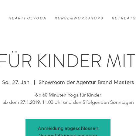
H E A R T F U L Y O G A
K U R S E & W O R K S H O P S
R E T R E A T S
FÜR KINDER MIT 
So., 27. Jan.
  |  
Showroom der Agentur Brand Masters
6 x 60 Minuten Yoga für Kinder
ab dem 27.1.2019, 11.00 Uhr und den 5 folgenden Sonntagen
Anmeldung abgeschlossen