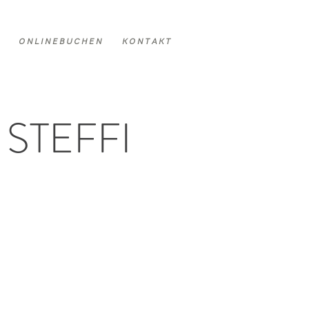
O N L I N E B U C H E N
K O N T A K T
STEFFI