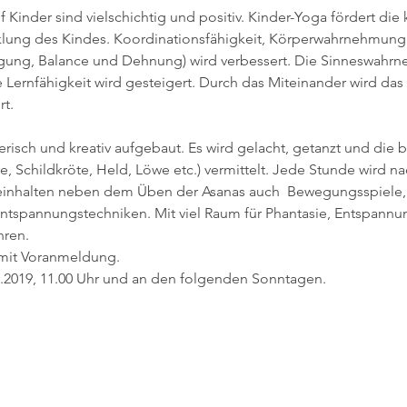
Kinder sind vielschichtig und positiv. Kinder-Yoga fördert die 
klung des Kindes. Koordinationsfähigkeit, Körperwahrnehmung
igung, Balance und Dehnung) wird verbessert. Die Sinneswahrn
ernfähigkeit wird gesteigert. Durch das Miteinander wird das
t.
risch und kreativ aufgebaut. Es wird gelacht, getanzt und die 
e, Schildkröte, Held, Löwe etc.) vermittelt. Jede Stunde wird
beinhalten neben dem Üben der Asanas auch  Bewegungsspiele,
tspannungstechniken. Mit viel Raum für Phantasie, Entspannu
hren.
 mit Voranmeldung.
1.2019, 11.00 Uhr und an den folgenden Sonntagen.