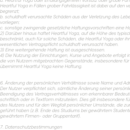
a. Heartful Yoga oder Erfüllungsgehilfen Vorsatz oder grobe Fahrl
Heartful Yoga in Fällen grober Fahrlässigkeit ist dabei auf den
begrenzt;
b. schuldhaft verursachte Schäden aus der Verletzung des Leb
vorliegen;
c. sonstige zwingende gesetzliche Haftungsvorschriften eine H
2) Darüber hinaus haftet Heartful Yoga, auf die Höhe des typ
beschränkt, auch für solche Schäden, die Heartful Yoga oder ihre
wesentlichen Vertragspflicht schuldhaft verursacht haben.
3) Eine weitergehende Haftung ist ausgeschlossen.
4) Die Nutzung der Einrichtungen, Kurse und Angebote erfolgt i
die von Nutzern mitgebrachten Gegenstände, insbesondere fü
übernimmt Heartful Yoga keine Haftung.
6. Änderung der persönlichen Verhältnisse sowie Name und Ad
Der Nutzer verpflichtet sich, sämtliche Änderung seiner persönl
Beendigung des Vertragsverhältnisses von erkennbarer Bedeutu
schriftlich oder in Textform mitzuteilen. Dies gilt insbesonder
des Nutzers und für den Wegfall persönlicher Umstände, die z
geführt haben (z.B. Ende des Studiums bei gewährtem Studentent
gewährtem Firmen- oder Gruppentarif).
7. Datenschutzbestimmungen