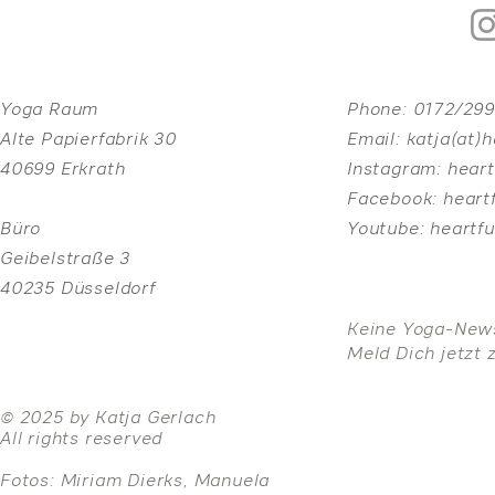
Yoga Raum
Phone:
0172/29
Alte Papierfabrik 30
Email:
katja(at)
40699 Erkrath
Instagram:
heart
Facebook:
heart
Büro
Youtube:
heartf
Geibelstraße 3
40235 Düsseldorf
Keine Yoga-New
Meld Dich jetzt 
© 2025 by Katja Gerlach
All rights reserved
Fotos: Miriam Dierks, Manuela