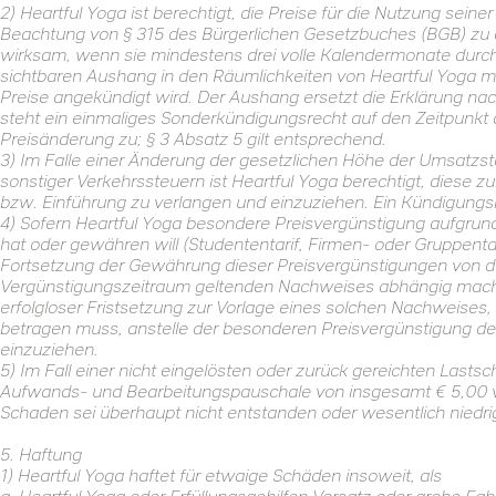
2) Heartful Yoga ist berechtigt, die Preise für die Nutzung sein
Beachtung von § 315 des Bürgerlichen Gesetzbuches (BGB) zu ä
wirksam, wenn sie mindestens drei volle Kalendermonate durch
sichtbaren Aushang in den Räumlichkeiten von Heartful Yoga 
Preise angekündigt wird. Der Aushang ersetzt die Erklärung na
steht ein einmaliges Sonderkündigungsrecht auf den Zeitpunkt
Preisänderung zu; § 3 Absatz 5 gilt entsprechend.
3) Im Falle einer Änderung der gesetzlichen Höhe der Umsatzst
sonstiger Verkehrssteuern ist Heartful Yoga berechtigt, diese 
bzw. Einführung zu verlangen und einzuziehen. Ein Kündigungsr
4) Sofern Heartful Yoga besondere Preisvergünstigung aufgru
hat oder gewähren will (Studententarif, Firmen- oder Gruppenta
Fortsetzung der Gewährung dieser Preisvergünstigungen von de
Vergünstigungszeitraum geltenden Nachweises abhängig machen
erfolgloser Fristsetzung zur Vorlage eines solchen Nachweise
betragen muss, anstelle der besonderen Preisvergünstigung de
einzuziehen.
5) Im Fall einer nicht eingelösten oder zurück gereichten Lastsc
Aufwands- und Bearbeitungspauschale von insgesamt € 5,00 ve
Schaden sei überhaupt nicht entstanden oder wesentlich niedri
5. Haftung
1) Heartful Yoga haftet für etwaige Schäden insoweit, als