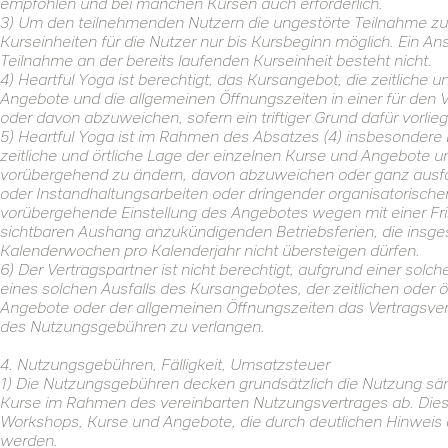
empfohlen und bei manchen Kursen auch erforderlich.
3) Um den teilnehmenden Nutzern die ungestörte Teilnahme zu e
Kurseinheiten für die Nutzer nur bis Kursbeginn möglich. Ein 
Teilnahme an der bereits laufenden Kurseinheit besteht nicht.
4) Heartful Yoga ist berechtigt, das Kursangebot, die zeitliche 
Angebote und die allgemeinen Öffnungszeiten in einer für den 
oder davon abzuweichen, sofern ein triftiger Grund dafür vorlieg
5) Heartful Yoga ist im Rahmen des Absatzes (4) insbesondere 
zeitliche und örtliche Lage der einzelnen Kurse und Angebote 
vorübergehend zu ändern, davon abzuweichen oder ganz ausfal
oder Instandhaltungsarbeiten oder dringender organisatorischer 
vorübergehende Einstellung des Angebotes wegen mit einer Fri
sichtbaren Aushang anzukündigenden Betriebsferien, die insge
Kalenderwochen pro Kalenderjahr nicht übersteigen dürfen.
6) Der Vertragspartner ist nicht berechtigt, aufgrund einer sol
eines solchen Ausfalls des Kursangebotes, der zeitlichen oder 
Angebote oder der allgemeinen Öffnungszeiten das Vertragsver
des Nutzungsgebühren zu verlangen.
4. Nutzungsgebühren, Fälligkeit, Umsatzsteuer
1) Die Nutzungsgebühren decken grundsätzlich die Nutzung sä
Kurse im Rahmen des vereinbarten Nutzungsvertrages ab. Dies gi
Workshops, Kurse und Angebote, die durch deutlichen Hinweis a
werden.