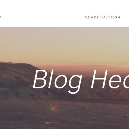
H E A R T F U L Y O G A
Blog Hea