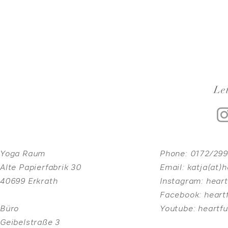
Let
Yoga Raum
Phone:
0172/29
Alte Papierfabrik 30
Email:
katja(at)
40699 Erkrath
Instagram:
heart
Facebook:
heart
Büro
Youtube:
heartf
Geibelstraße 3