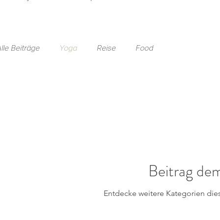
lle Beiträge
Yoga
Reise
Food
Beitrag de
Entdecke weitere Kategorien die