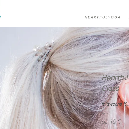
H E A R T F U L Y O G A
Heartful
Class
mittwochs 19.
Preis
ab 16 €