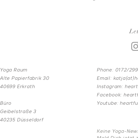
Let
Yoga Raum
Phone:
0172/29
Alte Papierfabrik 30
Email:
katja(at)
40699 Erkrath
Instagram:
heart
Facebook:
heart
Büro
Youtube:
heartf
Geibelstraße 3
40235 Düsseldorf
Keine Yoga-New
Meld Dich jetzt 