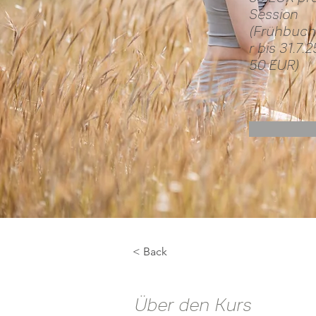
Session
(Frühbuc
r bis 31.7.2
50 EUR)
< Back
Über den Kurs