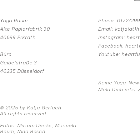
Yoga Raum
Phone:
0172/29
Alte Papierfabrik 30
Email:
katja(at)
40699 Erkrath
Instagram:
heart
Facebook:
heart
Büro
Youtube:
heartf
Geibelstraße 3
40235 Düsseldorf
Keine Yoga-New
Meld Dich jetzt 
© 2025 by Katja Gerlach
All rights reserved
Fotos: Miriam Dierks, Manuela
Baum, Nina Bosch