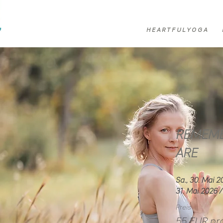
H E A R T F U L Y O G A
REMEM
ARE
Sa., 30. Mai 2
31. Mai 2026 /
Preis
55 EUR pr