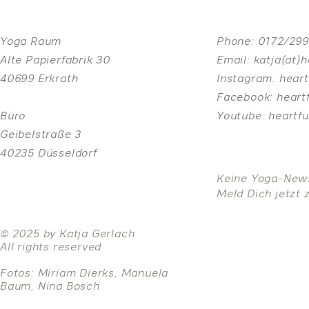
Yoga Raum
Phone:
0172/29
Alte Papierfabrik 30
Email:
katja(at)
40699 Erkrath
Instagram:
heart
Facebook:
heart
Büro
Youtube:
heartf
Geibelstraße 3
40235 Düsseldorf
Keine Yoga-New
Meld Dich jetzt 
© 2025 by Katja Gerlach
All rights reserved
Fotos: Miriam Dierks, Manuela
Baum, Nina Bosch