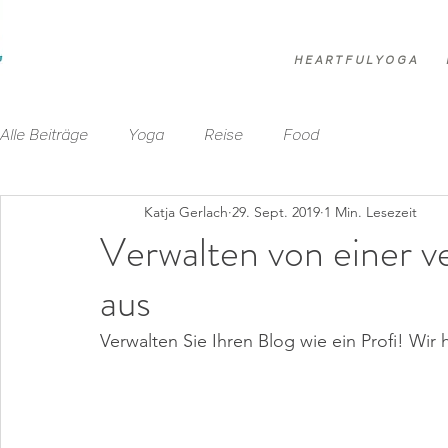
H E A R T F U L Y O G A
Alle Beiträge
Yoga
Reise
Food
Katja Gerlach
29. Sept. 2019
1 Min. Lesezeit
Verwalten von einer v
aus
Verwalten Sie Ihren Blog wie ein Profi! Wir 