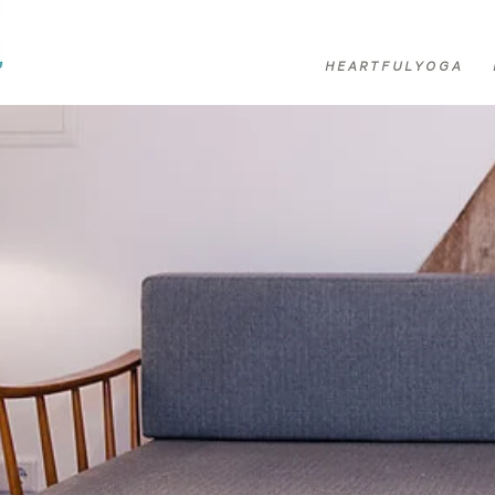
H E A R T F U L Y O G A