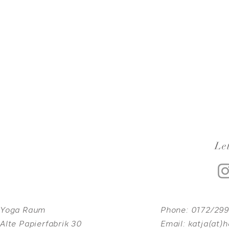
Let
Yoga Raum
Phone:
0172/29
Alte Papierfabrik 30
Email:
katja(at)